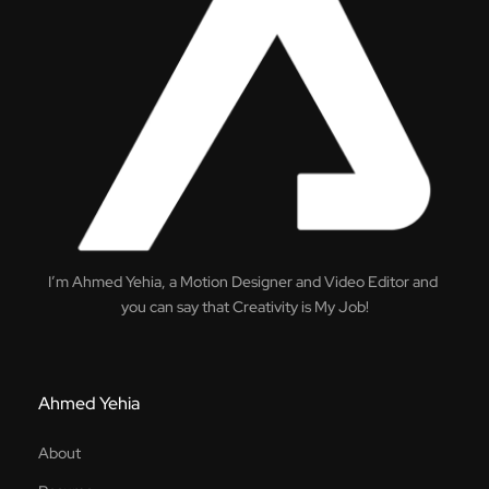
I’m Ahmed Yehia, a Motion Designer and Video Editor and
you can say that Creativity is My Job!
Ahmed Yehia
About